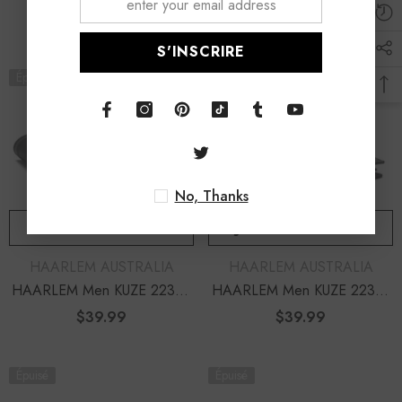
$35.00
Prix
Leather Mini Wallet Brown
$28.00
Prix
habituel
habituel
S'INSCRIRE
Épuisé
No, Thanks
NOTIFY ME
AJOUTER AU PANIER
DISTRIBUTEUR :
DISTRIBUTEUR :
HAARLEM AUSTRALIA
HAARLEM AUSTRALIA
HAARLEM Men KUZE 22350
HAARLEM Men KUZE 22351
Leather Wallet Black
Leather Wallet Black
$39.99
Prix
$39.99
Prix
habituel
habituel
Épuisé
Épuisé