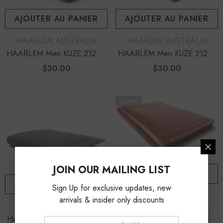
AJOUTER AU PANIER
AJOUTER AU PANIER
DISTRIBUTEUR :
DISTRIBUTEUR :
HAARLEM AUSTRALIA
HAARLEM AUSTRALIA
HAARLEM Men KUZE 21200
HAARLEM Men KUZE 21201
Leather Mini Wallet Black
LEATHER Mini Wallet Brown
$30.00
Prix
$30.00
Prix
habituel
habituel
Épuisé
JOIN OUR MAILING LIST
NOTIFY ME
AJOUTER AU PANIER
Sign Up for exclusive updates, new
DISTRIBUTEUR :
HAARLEM AUSTRALIA
arrivals & insider only discounts
DISTRIBUTEUR :
HAARLEM AUSTRALIA
HAARLEM Men KUZE 21600
Leather Wallet Brown
HAARLEM Men KUZE 21250