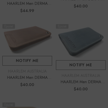
HAARLEM Men DERMA
24880 Leather Wallet Black
$40.00
Prix
23862 Leather Wallet Black
$44.99
Prix
habituel
habituel
Épuisé
Épuisé
NOTIFY ME
NOTIFY ME
DISTRIBUTEUR :
HAARLEM AUSTRALIA
DISTRIBUTEUR :
HAARLEM AUSTRALIA
HAARLEM Men DERMA
HAARLEM Men DERMA
24881 Leather Wallet Brown
$40.00
Prix
24883 Leather Wallet Blue
$40.00
Prix
habituel
habituel
Épuisé